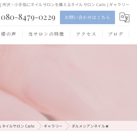
 所沢・小手指にネイルサロンを構えるネイルサロン Carlo | ギャラリー
080-8479-0229
お問い合わせはこちら
客様の声
当サロンの特徴
アクセス
ブログ
ジェル
スカルプ
フット
オフ
持ち込み
イルサロン Carlo
ギャラリー
ダルメシアンネイル★